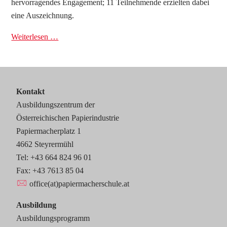
hervorragendes Engagement; 11 Teilnehmende erzielten dabei
eine Auszeichnung.
Weiterlesen …
Kontakt
Ausbildungszentrum der
Österreichischen Papierindustrie
Papiermacherplatz 1
4662 Steyrermühl
Tel: +43 664 824 96 01
Fax: +43 7613 85 04
office(at)papiermacherschule.at
Ausbildung
Ausbildungsprogramm